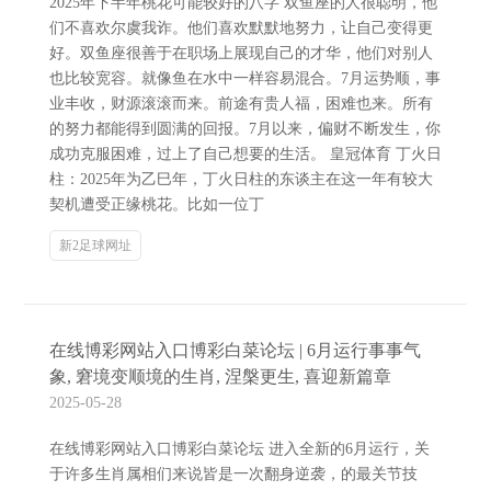
2025年下半年桃花可能较好的八字 双鱼座的人很聪明，他
们不喜欢尔虞我诈。他们喜欢默默地努力，让自己变得更
好。双鱼座很善于在职场上展现自己的才华，他们对别人
也比较宽容。就像鱼在水中一样容易混合。7月运势顺，事
业丰收，财源滚滚而来。前途有贵人福，困难也来。所有
的努力都能得到圆满的回报。7月以来，偏财不断发生，你
成功克服困难，过上了自己想要的生活。 皇冠体育 丁火日
柱：2025年为乙巳年，丁火日柱的东谈主在这一年有较大
契机遭受正缘桃花。比如一位丁
新2足球网址
在线博彩网站入口博彩白菜论坛 | 6月运行事事气
象, 窘境变顺境的生肖, 涅槃更生, 喜迎新篇章
2025-05-28
在线博彩网站入口博彩白菜论坛 进入全新的6月运行，关
于许多生肖属相们来说皆是一次翻身逆袭，的最关节技